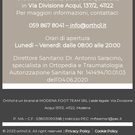
in
Via Divisione Acqui, 137/2, 41122
Per maggiori informazioni, contattaci:
059 867 8041 –
info@ortho1.it
Orari di apertura
Lunedì – Venerdì: dalle 08:00 alle 20:00
Direttore Sanitario: Dr. Antonio Saracino
,
specialista in Ortopedia e Traumatologia
Autorizzazione Sanitaria Nr. 141494/10.01.03
dell’04.06.2020
Ortho1 è un brand di MODENA FOOT TEAM SRL | sede legale: Via Divisione
Acqui 137/2, 41122, Modena
P. IVA – C.F.: 03803090368 | indirizzo PEC: mfteamsrl@pec.it
|
© 2023 ortho1.it, All right reserved. |
Privacy Policy
Cookie Policy