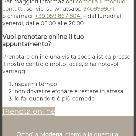
Per maggiori informazioni
compila il modulo
contatti,
scrivici su whatsapp
3409999011
o chiamaci:
+39 059 867 8041
– dal lunedì al
venerdì, dalle 08:00 alle 20:00
Vuoi prenotare online il tuo
appuntamento?
Prenotare online una visita specialistica presso
il nostro centro è molto facile, e ha notevoli
vantaggi:
risparmi tempo
non dovrai telefonare e restare in attesa
lo fai quando ti è più comodo
Prenota online
Ortho1
a
Modena
, dietro alla questura,