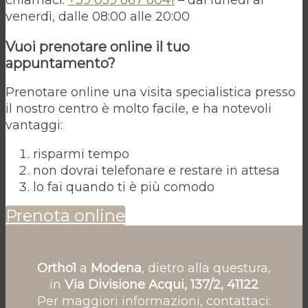
chiamaci:
+39 059 867 8041
– dal lunedì al
venerdì, dalle 08:00 alle 20:00
Vuoi prenotare online il tuo
appuntamento?
Prenotare online una visita specialistica presso
il nostro centro è molto facile, e ha notevoli
vantaggi:
risparmi tempo
non dovrai telefonare e restare in attesa
lo fai quando ti è più comodo
Prenota online
Ortho1
a
Modena
, dietro alla questura,
in
Via Divisione Acqui, 137/2, 41122
Per maggiori informazioni, contattaci: